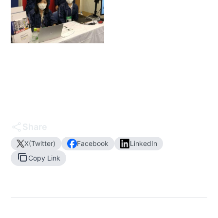
Share
X(Twitter)
Facebook
LinkedIn
Copy Link