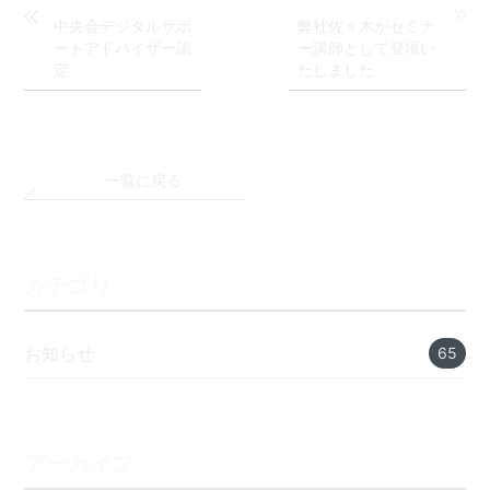
中央会デジタルサポ
弊社佐々木がセミナ
ートアドバイザー認
ー講師として登壇い
定
たしました
一覧に戻る
カテゴリ
お知らせ
65
アーカイブ