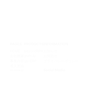
PAGES
PRODUCTS
INFORMATION
HOME
beyondRPA
お知らせ
会社概要
shift-AI
お問合せ
事業内容
gb-ERP
プライバシーポリシー
導入実績
Social Media
採用情報
facebook
youtube
Instagram