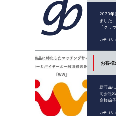
2020
ました。h
「クラウ
カテゴリ
お客様
新商品に
同会社S
高橋節子
カテゴリ