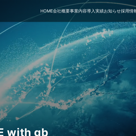
HOME
会社概要
事業内容
導入実績
お知らせ
採用情
UE
with
gb