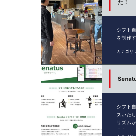
た！
シフト自
を制作す
を行わせ
カテゴリ
Sena
シフト自
スいた
リズム
りま…