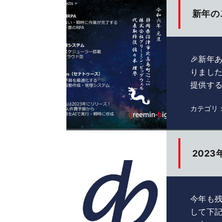
新年の
🎉新年
りまし
提供する
カテゴリ
202
今年も
して下記