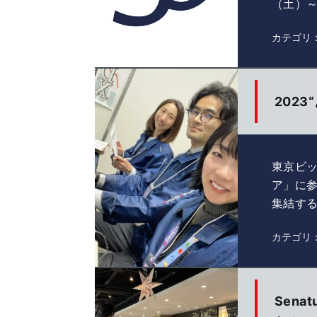
（土）～
カテゴリ
202
東京ビッ
ア」に
集結す
カテゴリ
Sen