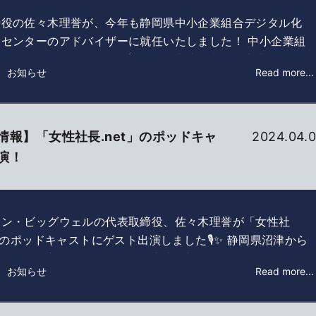
締役の佐々木理誉が、今年も静岡県中小企業組合デジタル化
トセンターのアドバイザーに就任いたしました！ 中小企業組
タル化サポートセンター ┃ 静岡県中小企業団体中央会 静…
： お知らせ
Read more...
情報】「女性社長.net」のポッドキャ
2024.04.0
演！
ミン・ビッグウェルの代表取締役、佐々木理誉が「女性社
t」のポッドキャストにゲスト出演しました🎙✨ 静岡県沼津から
けて、最新AI技術を駆使して未来を切り拓く私たちの物
： お知らせ
Read more...