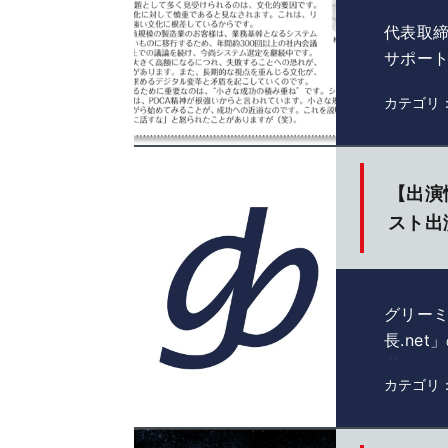
代表取
サポー
合 デジ
カテゴリ
【出演
スト出
グリー
長.ne
世界に向
カテゴリ
語。 …