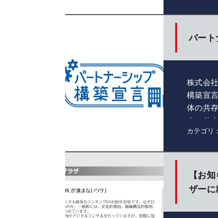
パート
株式会
構築宣言
体の共
まいりま
カテゴリ
【お知
ザーに