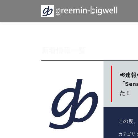
HOME
›
お知らせ
新着情報一覧
📢速
「Se
た！
この度
テム「S
カテゴリ
認されま