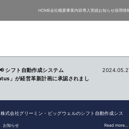
HOME
会社概要
事業内容
導入実績
お知らせ
採用情
報📢 シフト自動作成システム
2024.05.2
natus」が経営革新計画に承認されまし
、株式会社グリーミン・ビッグウェルのシフト自動作成シス
enatus」が、静岡県の「経営革新計画」において正式に承
： お知らせ
Read more...
した🎉 これにより、生産管理システム「Chronus」に続…